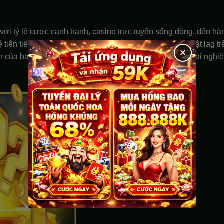
với tỷ lệ cược cạnh tranh, casino trực tuyến sống động, đến hà
iên tiến nhất, đảm bảo trải nghiệm mượt mà, không giật lag trên
×
n của bạn một cách tuyệt đối, mang đến sự an tâm khi trải nghi