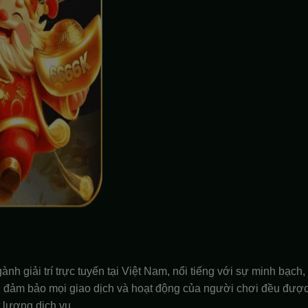
h giải trí trực tuyến tại Việt Nam, nổi tiếng với sự minh bạch
đảm bảo mọi giao dịch và hoạt động của người chơi đều được b
 lượng dịch vụ.