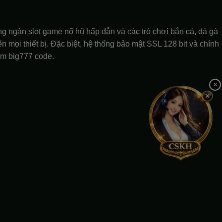
ng ngàn slot game nổ hũ hấp dẫn và các trò chơi bắn cá, đá gà
 mọi thiết bị. Đặc biệt, hệ thống bảo mật SSL 128 bit và chính
ệm big777 code.
×