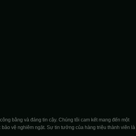
, công bằng và đáng tin cậy. Chúng tôi cam kết mang đến một
ảo vệ nghiêm ngặt. Sự tin tưởng của hàng triệu thành viên là