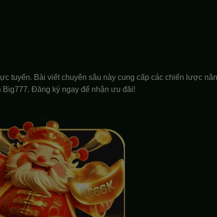
 tuyến. Bài viết chuyên sâu này cung cấp các chiến lược nâng
n Big777. Đăng ký ngay để nhận ưu đãi!