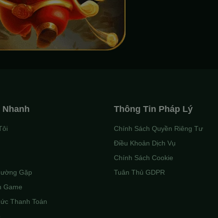
t Nhanh
Thông Tin Pháp Lý
Tôi
Chính Sách Quyền Riêng Tư
Điều Khoản Dịch Vụ
Chính Sách Cookie
hường Gặp
Tuân Thủ GDPR
n Game
ức Thanh Toán
p