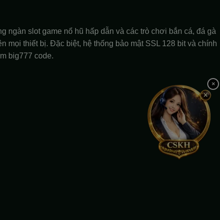
ng ngàn slot game nổ hũ hấp dẫn và các trò chơi bắn cá, đá gà
 mọi thiết bị. Đặc biệt, hệ thống bảo mật SSL 128 bit và chính
ệm big777 code.
×