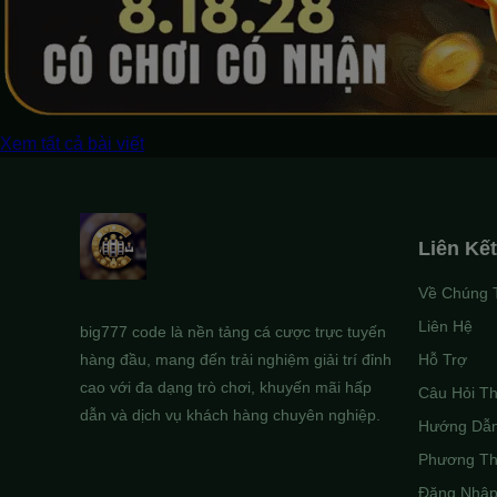
Xem tất cả bài viết
Liên Kế
Về Chúng 
Liên Hệ
big777 code là nền tảng cá cược trực tuyến
hàng đầu, mang đến trải nghiệm giải trí đỉnh
Hỗ Trợ
cao với đa dạng trò chơi, khuyến mãi hấp
Câu Hỏi T
dẫn và dịch vụ khách hàng chuyên nghiệp.
Hướng Dẫ
Phương Th
Đăng Nhậ