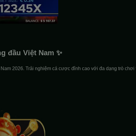
àng đầu Việt Nam ✨
iệt Nam 2026. Trải nghiệm cá cược đỉnh cao với đa dạng trò chơ