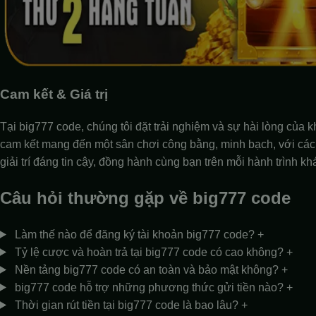
Cam kết & Giá trị
Tại big777 code, chúng tôi đặt trải nghiệm và sự hài lòng của
cam kết mang đến một sân chơi công bằng, minh bạch, với các ch
giải trí đáng tin cậy, đồng hành cùng bạn trên mỗi hành trình k
Câu hỏi thường gặp về big777 code
Làm thế nào để đăng ký tài khoản big777 code?
+
Tỷ lệ cược và hoàn trả tại big777 code có cao không?
+
Nền tảng big777 code có an toàn và bảo mật không?
+
big777 code hỗ trợ những phương thức gửi tiền nào?
+
Thời gian rút tiền tại big777 code là bao lâu?
+