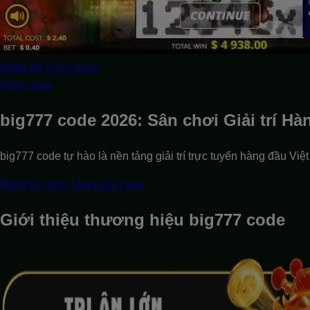
Nhấp để Chơi Ngay
Chơi ngay
big777 code 2026: Sân chơi Giải trí H
big777 code tự hào là nền tảng giải trí trực tuyến hàng đầu V
Đăng ký ngay
Tham gia ngay
Giới thiệu thương hiệu big777 code