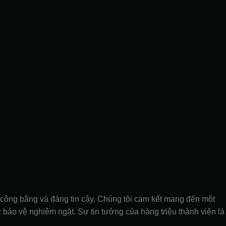
, công bằng và đáng tin cậy. Chúng tôi cam kết mang đến một
ảo vệ nghiêm ngặt. Sự tin tưởng của hàng triệu thành viên là