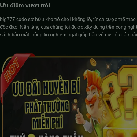
Ưu điểm vượt trội
big777 code sở hữu kho trò chơi khổng lồ, từ cá cược thể thao 
độc đáo. Nền tảng của chúng tôi được xây dựng trên công nghệ t
sách bảo mật thông tin nghiêm ngặt giúp bảo vệ dữ liệu cá nhâ