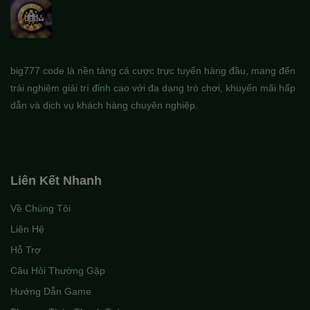
big777 code là nền tảng cá cược trực tuyến hàng đầu, mang đến
trải nghiệm giải trí đỉnh cao với đa dạng trò chơi, khuyến mãi hấp
dẫn và dịch vụ khách hàng chuyên nghiệp.
Liên Kết Nhanh
Về Chúng Tôi
Liên Hệ
Hỗ Trợ
Câu Hỏi Thường Gặp
Hướng Dẫn Game