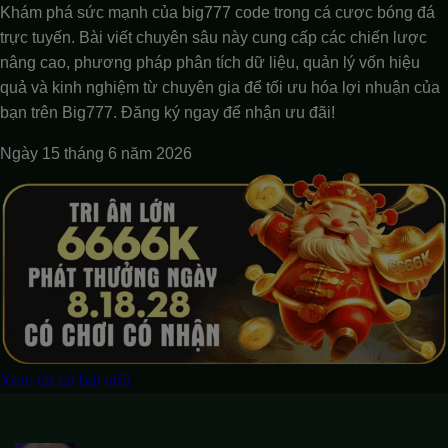
Khám phá sức mạnh của big777 code trong cá cược bóng đá
trực tuyến. Bài viết chuyên sâu này cung cấp các chiến lược
nâng cao, phương pháp phân tích dữ liệu, quản lý vốn hiệu
quả và kinh nghiệm từ chuyên gia để tối ưu hóa lợi nhuận của
bạn trên Big777. Đăng ký ngay để nhận ưu đãi!
Ngày 15 tháng 6 năm 2026
Xem tất cả bài viết