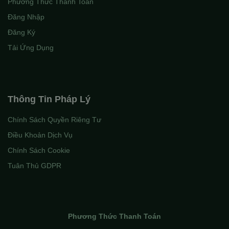
Phương Thức Thanh Toán
Đăng Nhập
Đăng Ký
Tải Ứng Dụng
Thông Tin Pháp Lý
Chính Sách Quyền Riêng Tư
Điều Khoản Dịch Vụ
Chính Sách Cookie
Tuân Thủ GDPR
Phương Thức Thanh Toán