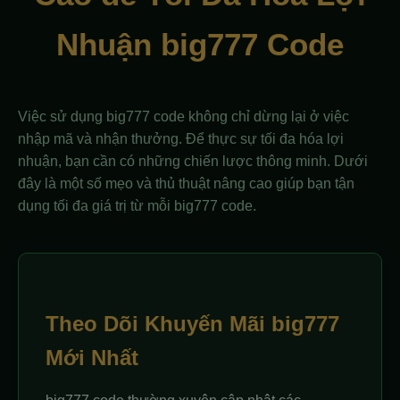
Nhuận big777 Code
Việc sử dụng big777 code không chỉ dừng lại ở việc
nhập mã và nhận thưởng. Để thực sự tối đa hóa lợi
nhuận, bạn cần có những chiến lược thông minh. Dưới
đây là một số mẹo và thủ thuật nâng cao giúp bạn tận
dụng tối đa giá trị từ mỗi big777 code.
Theo Dõi Khuyến Mãi big777
Mới Nhất