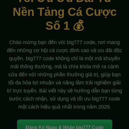
Nền Tảng Cá Cược
Số 1 💰
Chào mừng bạn đến với big777 code, nơi mang
đến những cơ hội cá cược đỉnh cao và ưu đãi độc
quyền. big777 code không chỉ là một mã khuyến
mãi thông thường, mà là chìa khóa mở ra cánh
cửa đến với những phần thưởng giá trị, giúp bạn
tối đa hóa lợi nhuận và nâng tầm trải nghiệm giải
trí trực tuyến. Bài viết này sẽ hướng dẫn bạn từng
bước cách nhận, sử dụng và tối ưu big777 code
một cách hiệu quả nhất trong năm 2026.
Đăng Ký Ngay & Nhận big777 Code