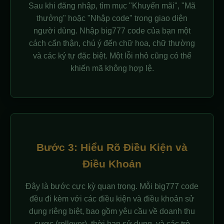
Sau khi đăng nhập, tìm mục "Khuyến mãi", "Mã
thưởng" hoặc "Nhập code" trong giao diện
người dùng. Nhập big777 code của bạn một
cách cẩn thận, chú ý đến chữ hoa, chữ thường
và các ký tự đặc biệt. Một lỗi nhỏ cũng có thể
khiến mã không hợp lệ.
Bước 3: Hiểu Rõ Điều Kiện và
Điều Khoản
Đây là bước cực kỳ quan trọng. Mỗi big777 code
đều đi kèm với các điều kiện và điều khoản sử
dụng riêng biệt, bao gồm yêu cầu về doanh thu
cược (rollover), thời hạn sử dụng, và các trò