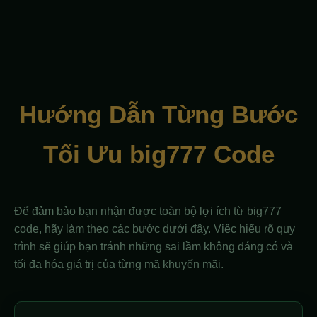
Hướng Dẫn Từng Bước
Tối Ưu big777 Code
Để đảm bảo bạn nhận được toàn bộ lợi ích từ big777
code, hãy làm theo các bước dưới đây. Việc hiểu rõ quy
trình sẽ giúp bạn tránh những sai lầm không đáng có và
tối đa hóa giá trị của từng mã khuyến mãi.