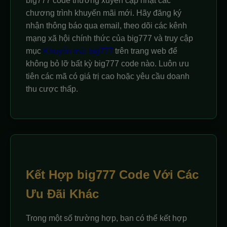
big777 code thường xuyên cập nhật các
chương trình khuyến mãi mới. Hãy đăng ký
nhận thông báo qua email, theo dõi các kênh
mạng xã hội chính thức của big777 và truy cập
mục
Khuyến mãi big777
trên trang web để
không bỏ lỡ bất kỳ big777 code nào. Luôn ưu
tiên các mã có giá trị cao hoặc yêu cầu doanh
thu cược thấp.
Kết Hợp big777 Code Với Các
Ưu Đãi Khác
Trong một số trường hợp, bạn có thể kết hợp