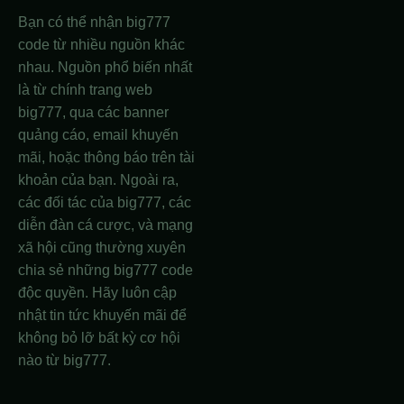
Bạn có thể nhận big777
code từ nhiều nguồn khác
nhau. Nguồn phổ biến nhất
là từ chính trang web
big777, qua các banner
quảng cáo, email khuyến
mãi, hoặc thông báo trên tài
khoản của bạn. Ngoài ra,
các đối tác của big777, các
diễn đàn cá cược, và mạng
xã hội cũng thường xuyên
chia sẻ những big777 code
độc quyền. Hãy luôn cập
nhật tin tức khuyến mãi để
không bỏ lỡ bất kỳ cơ hội
nào từ big777.