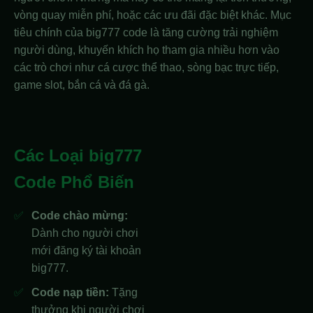
vòng quay miễn phí, hoặc các ưu đãi đặc biệt khác. Mục
tiêu chính của big777 code là tăng cường trải nghiệm
người dùng, khuyến khích họ tham gia nhiều hơn vào
các trò chơi như cá cược thể thao, sòng bạc trực tiếp,
game slot, bắn cá và đá gà.
Các Loại big777
Code Phổ Biến
Code chào mừng:
Dành cho người chơi
mới đăng ký tài khoản
big777.
Code nạp tiền:
Tặng
thưởng khi người chơi