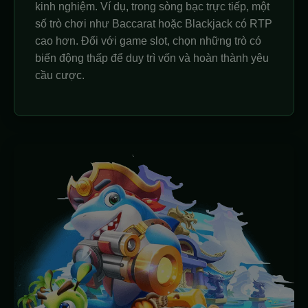
kinh nghiệm. Ví dụ, trong sòng bạc trực tiếp, một
số trò chơi như Baccarat hoặc Blackjack có RTP
cao hơn. Đối với game slot, chọn những trò có
biến động thấp để duy trì vốn và hoàn thành yêu
cầu cược.