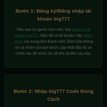
Bước 1: Đăng ký/Đăng nhập tài
khoản big777
Nếu bạn là người chơi mới, hãy
đăng ký tài
khoản big777
. Nếu đã có tài khoản, hãy
đăng
nhập
vào trung tâm thành viên. Đảm bảo thông
tin cá nhân của bạn được cập nhật đầy đủ và
chính xác để tránh rắc rối khi rút tiền sau này.
Bước 2: Nhập big777 Code Đúng
Cách