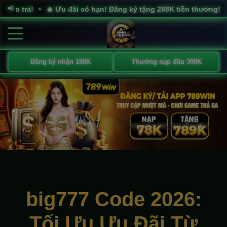
📢
ả!
🔥 Ưu đãi có hạn! Đăng ký tặng 288K tiền thưởng!
🎁 Đă
•
•
Đăng ký nhận 188K
Thưởng nạp đầu 300K
big777 Code 2026:
Tối Ưu Ưu Đãi Từ