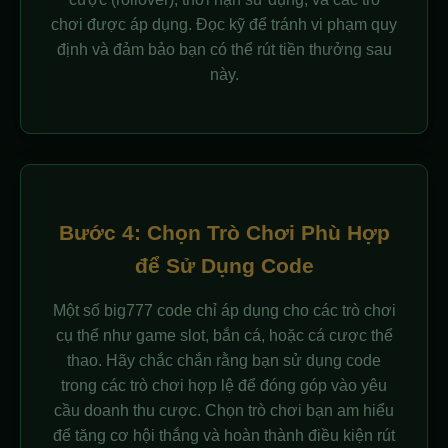
chơi được áp dụng. Đọc kỹ để tránh vi phạm quy
định và đảm bảo bạn có thể rút tiền thưởng sau
này.
Bước 4: Chọn Trò Chơi Phù Hợp
để Sử Dụng Code
Một số big777 code chỉ áp dụng cho các trò chơi
cụ thể như game slot, bắn cá, hoặc cá cược thể
thao. Hãy chắc chắn rằng bạn sử dụng code
trong các trò chơi hợp lệ để đóng góp vào yêu
cầu doanh thu cược. Chọn trò chơi bạn am hiểu
để tăng cơ hội thắng và hoàn thành điều kiện rút