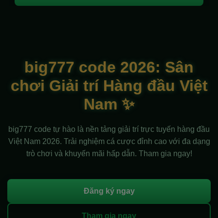
big777 code 2026: Sân
chơi Giải trí Hàng đầu Việt
Nam ✨
big777 code tự hào là nền tảng giải trí trực tuyến hàng đầu
Việt Nam 2026. Trải nghiệm cá cược đỉnh cao với đa dạng
trò chơi và khuyến mãi hấp dẫn. Tham gia ngay!
Đăng ký ngay
Tham gia ngay