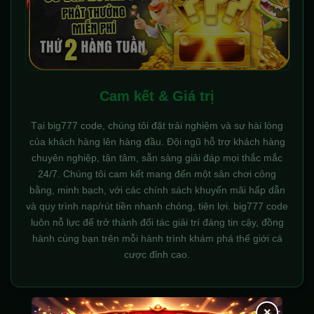
Cam kết & Giá trị
Tại big777 code, chúng tôi đặt trải nghiệm và sự hài lòng
của khách hàng lên hàng đầu. Đội ngũ hỗ trợ khách hàng
chuyên nghiệp, tận tâm, sẵn sàng giải đáp mọi thắc mắc
24/7. Chúng tôi cam kết mang đến một sân chơi công
bằng, minh bạch, với các chính sách khuyến mãi hấp dẫn
và quy trình nạp/rút tiền nhanh chóng, tiện lợi. big777 code
luôn nỗ lực để trở thành đối tác giải trí đáng tin cậy, đồng
hành cùng bạn trên mỗi hành trình khám phá thế giới cá
cược đỉnh cao.
×