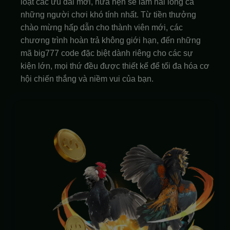
loạt các ưu đãi mới, hứa hẹn sẽ làm hài lòng cả
những người chơi khó tính nhất. Từ tiền thưởng
chào mừng hấp dẫn cho thành viên mới, các
chương trình hoàn trả không giới hạn, đến những
mã big777 code đặc biệt dành riêng cho các sự
kiện lớn, mọi thứ đều được thiết kế để tối đa hóa cơ
hội chiến thắng và niềm vui của bạn.