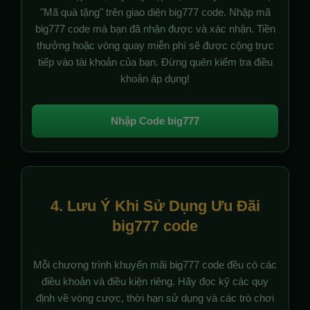
"Mã quà tặng" trên giao diện big777 code. Nhập mã
big777 code mà bạn đã nhận được và xác nhận. Tiền
thưởng hoặc vòng quay miễn phí sẽ được cộng trực
tiếp vào tài khoản của bạn. Đừng quên kiểm tra điều
khoản áp dụng!
Nhập Code big777
4. Lưu Ý Khi Sử Dụng Ưu Đãi
big777 code
Mỗi chương trình khuyến mãi big777 code đều có các
điều khoản và điều kiện riêng. Hãy đọc kỹ các quy
định về vòng cược, thời hạn sử dụng và các trò chơi