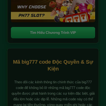
Tìm Hiểu Chương Trình VIP
Mã big777 code Độc Quyền & Sự
Kiện
Theo dõi các kênh thông tin chính thức của big777
code để không bỏ lỡ những mã big777 code độc
quyền được phát hành trong các sự kiện đặc biệt, giải
đấu lớn hoặc các dịp lễ. Những mã code này có thể
mang lại tiền thưởng, vòng quay miễn phí hoặc các