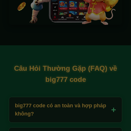
Câu Hỏi Thường Gặp (FAQ) về
big777 code
big777 code có an toàn và hợp pháp
+
không?