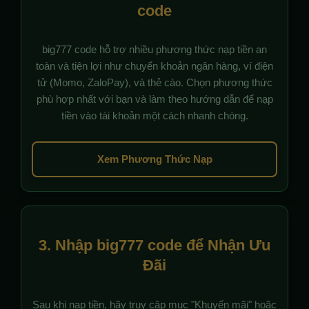
code
big777 code hỗ trợ nhiều phương thức nạp tiền an
toàn và tiện lợi như chuyển khoản ngân hàng, ví điện
tử (Momo, ZaloPay), và thẻ cào. Chọn phương thức
phù hợp nhất với bạn và làm theo hướng dẫn để nạp
tiền vào tài khoản một cách nhanh chóng.
Xem Phương Thức Nạp
3. Nhập big777 code để Nhận Ưu
Đãi
Sau khi nạp tiền, hãy truy cập mục "Khuyến mãi" hoặc