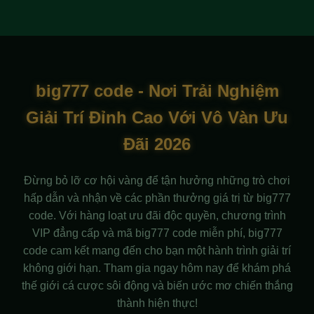
big777 code - Nơi Trải Nghiệm
Giải Trí Đỉnh Cao Với Vô Vàn Ưu
Đãi 2026
Đừng bỏ lỡ cơ hội vàng để tận hưởng những trò chơi
hấp dẫn và nhận về các phần thưởng giá trị từ big777
code. Với hàng loạt ưu đãi độc quyền, chương trình
VIP đẳng cấp và mã big777 code miễn phí, big777
code cam kết mang đến cho bạn một hành trình giải trí
không giới hạn. Tham gia ngay hôm nay để khám phá
thế giới cá cược sôi động và biến ước mơ chiến thắng
thành hiện thực!