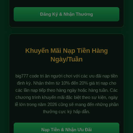
Đăng Ký & Nhận Thưởng
Khuyến Mãi Nạp Tiền Hàng
Ngày/Tuần
big777 code tri ân người chơi với các ưu đãi nạp tiền
định kỳ. Nhận thêm từ 10% đến 20% giá trị nạp cho
các lần nạp tiếp theo hàng ngày hoặc hàng tuần. Các
chương trình khuyến mãi đặc biệt theo sự kiện, ngày
lễ lớn trong năm 2026 cũng sẽ mang đến những phần
thưởng cực kỳ hấp dẫn.
Nạp Tiền & Nhận Ưu Đãi