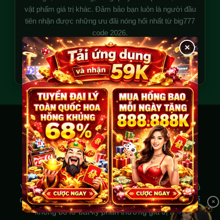
vật phẩm giá trị khác. Đảm bảo bạn luôn là người đầu
tiên nhận được những ưu đãi nóng hổi nhất từ big777
code 2026.
×
Xem Mã Code Mới Nhất
Hướng Dẫn Cách Nhận và Sử
Dụng big777 code
Việc nhận và sử dụng các ưu đãi từ big777 code vô
cùng đơn giản. Hãy làm theo các bước dưới đây để
×
không bỏ lỡ bất kỳ phần thưởng giá trị nào!