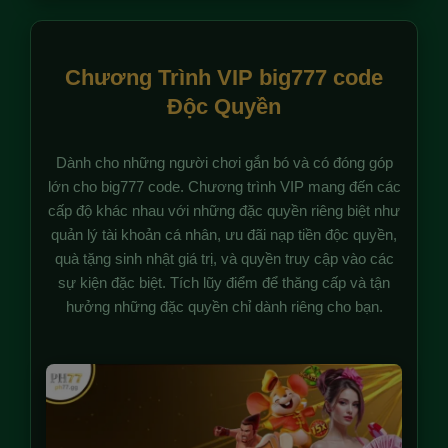
Chương Trình VIP big777 code
Độc Quyền
Dành cho những người chơi gắn bó và có đóng góp
lớn cho big777 code. Chương trình VIP mang đến các
cấp độ khác nhau với những đặc quyền riêng biệt như
quản lý tài khoản cá nhân, ưu đãi nạp tiền độc quyền,
quà tặng sinh nhật giá trị, và quyền truy cập vào các
sự kiện đặc biệt. Tích lũy điểm để thăng cấp và tận
hưởng những đặc quyền chỉ dành riêng cho bạn.