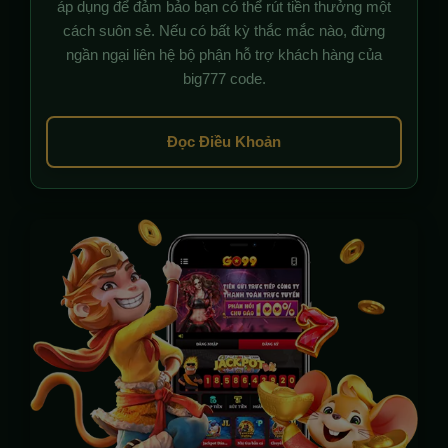
áp dụng để đảm bảo bạn có thể rút tiền thưởng một
cách suôn sẻ. Nếu có bất kỳ thắc mắc nào, đừng
ngần ngại liên hệ bộ phận hỗ trợ khách hàng của
big777 code.
Đọc Điều Khoản