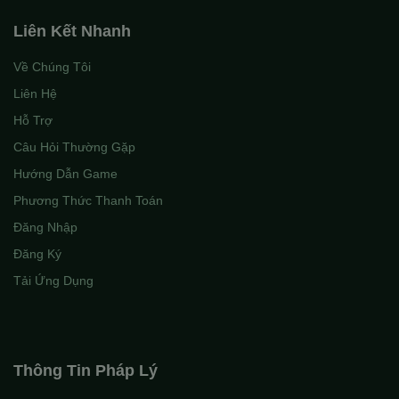
Liên Kết Nhanh
Về Chúng Tôi
Liên Hệ
Hỗ Trợ
Câu Hỏi Thường Gặp
Hướng Dẫn Game
Phương Thức Thanh Toán
Đăng Nhập
Đăng Ký
Tải Ứng Dụng
Thông Tin Pháp Lý