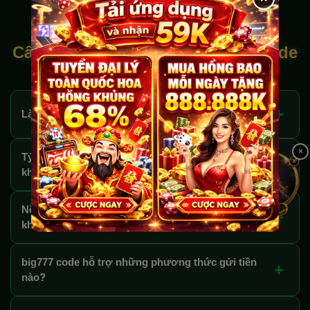
Câu hỏi thường gặp về big777 code
+
Làm thế nào để đăng ký tài khoản big777 code?
×
Tỷ lệ cược và hoàn trả tại big777 code có cao
+
không?
Nền tảng big777 code có an toàn và bảo mật
+
không?
big777 code hỗ trợ những phương thức gửi tiền
+
nào?