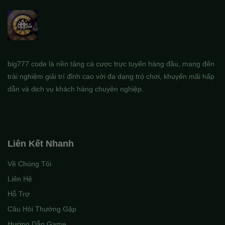
big777 code là nền tảng cá cược trực tuyến hàng đầu, mang đến
trải nghiệm giải trí đỉnh cao với đa dạng trò chơi, khuyến mãi hấp
dẫn và dịch vụ khách hàng chuyên nghiệp.
Liên Kết Nhanh
Về Chúng Tôi
Liên Hệ
Hỗ Trợ
Câu Hỏi Thường Gặp
Hướng Dẫn Game