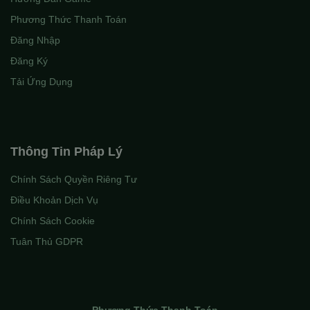
Phương Thức Thanh Toán
Đăng Nhập
Đăng Ký
Tải Ứng Dụng
Thông Tin Pháp Lý
Chính Sách Quyền Riêng Tư
Điều Khoản Dịch Vụ
Chính Sách Cookie
Tuân Thủ GDPR
Phương Thức Thanh Toán