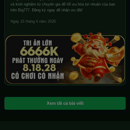
và kinh nghiệm từ chuyên gia để tối ưu hóa lợi nhuận của bạn
trên Big777. Đăng ký ngay để nhận ưu đãi!
Ngày 15 tháng 6 năm 2026
Xem tất cả bài viết