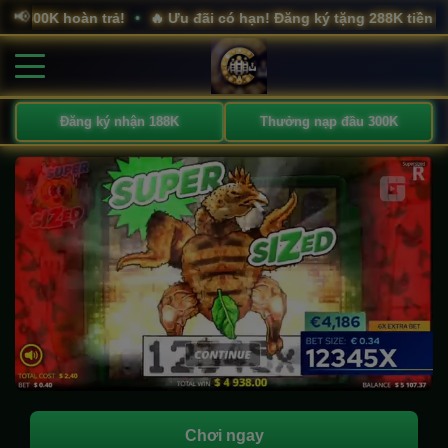
📢
00K hoàn trả!
🔥 Ưu đãi có hạn! Đăng ký tặng 288K tiền thưởn
•
Đăng ký nhận 188K
Thưởng nạp đầu 300K
Chơi ngay