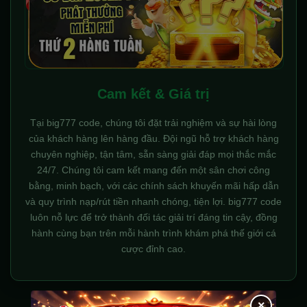
Cam kết & Giá trị
Tại big777 code, chúng tôi đặt trải nghiệm và sự hài lòng
của khách hàng lên hàng đầu. Đội ngũ hỗ trợ khách hàng
chuyên nghiệp, tận tâm, sẵn sàng giải đáp mọi thắc mắc
24/7. Chúng tôi cam kết mang đến một sân chơi công
bằng, minh bạch, với các chính sách khuyến mãi hấp dẫn
và quy trình nạp/rút tiền nhanh chóng, tiện lợi. big777 code
luôn nỗ lực để trở thành đối tác giải trí đáng tin cậy, đồng
hành cùng bạn trên mỗi hành trình khám phá thế giới cá
cược đỉnh cao.
×