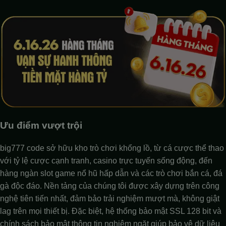
Ưu điểm vượt trội
big777 code sở hữu kho trò chơi khổng lồ, từ cá cược thể thao
với tỷ lệ cược cạnh tranh, casino trực tuyến sống động, đến
hàng ngàn slot game nổ hũ hấp dẫn và các trò chơi bắn cá, đá
gà độc đáo. Nền tảng của chúng tôi được xây dựng trên công
nghệ tiên tiến nhất, đảm bảo trải nghiệm mượt mà, không giật
lag trên mọi thiết bị. Đặc biệt, hệ thống bảo mật SSL 128 bit và
chính sách bảo mật thông tin nghiêm ngặt giúp bảo vệ dữ liệu