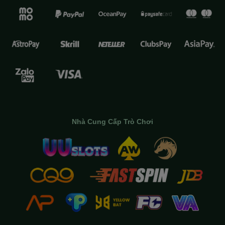
Nhà Cung Cấp Trò Chơi