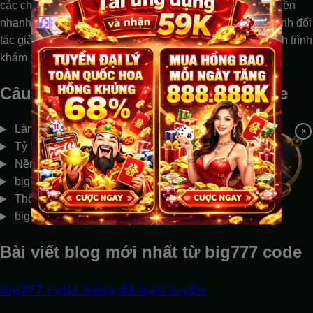
các chính sách khuyến mãi hấp dẫn và quy trình nạp/rút tiền
nhanh chóng, tiện lợi. big777 code luôn nỗ lực để trở thành đối
tác giải trí đáng tin cậy, đồng hành cùng bạn trên mỗi hành trình
khám phá thế giới cá cược đỉnh cao.
Câu hỏi thường gặp về big777 code
Làm thế nào để đăng ký tài khoản big777 code?
+
×
Tỷ lệ cược và hoàn trả tại big777 code có cao không?
+
Nền tảng big777 code có an toàn và bảo mật không?
+
big777 code hỗ trợ những phương thức gửi tiền nào?
+
Thời gian rút tiền tại big777 code là bao lâu?
+
big777 code có ứng dụng di động (App) không?
+
Bài viết blog mới nhất từ big777 code
big777 code bóng đá trực tuyến