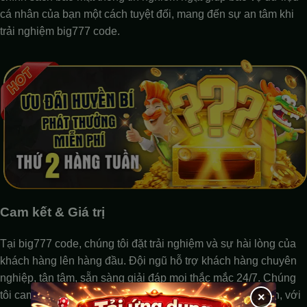
cá nhân của bạn một cách tuyệt đối, mang đến sự an tâm khi
trải nghiệm big777 code.
Cam kết & Giá trị
Tại big777 code, chúng tôi đặt trải nghiệm và sự hài lòng của
khách hàng lên hàng đầu. Đội ngũ hỗ trợ khách hàng chuyên
nghiệp, tận tâm, sẵn sàng giải đáp mọi thắc mắc 24/7. Chúng
tôi cam kết mang đến một sân chơi công bằng, minh bạch, với
×